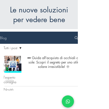
Le nuove soluzioni
per vedere bene
Blog
Tutti i post
Tutti i post
🕶️ Guida all'acquisto di occhiali da
sole: Scopri il segreto per uno stile
lenti
solare irresistibile! 🌞
progressive
l'esperto
consiglia
Novità
Tecnologie
della visione