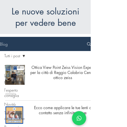
Le nuove soluzioni
per vedere bene
Blog
Tutti i post
Tutti i post
Ottica View Point Zeiss Vision Expert
per la città di Reggio Calabria Centro
lenti
ottico zeiss
progressive
l'esperto
consiglia
Novità
Ecco come applicare le tue lenti a
contatto senza infinite prove
Tecnologie
della visione