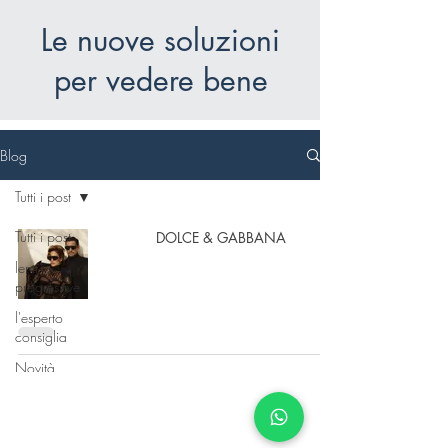
Le nuove soluzioni
per vedere bene
Blog
Tutti i post
Tutti i post
DOLCE & GABBANA
lenti
progressive
l'esperto
consiglia
Novità
Tecnologie
della visione