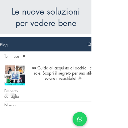
Le nuove soluzioni
per vedere bene
Blog
Tutti i post
Tutti i post
🕶️ Guida all'acquisto di occhiali da
sole: Scopri il segreto per uno stile
lenti
solare irresistibile! 🌞
progressive
l'esperto
consiglia
Novità
Tecnologie
della visione