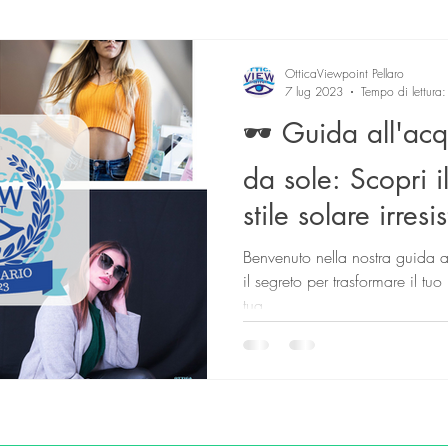
test
lenti a contatto
OtticaViewpoint Pellaro
7 lug 2023
Tempo di lettura
🕶️ Guida all'acq
da sole: Scopri i
stile solare irresi
Benvenuto nella nostra guida al
il segreto per trasformare il tu
tua...