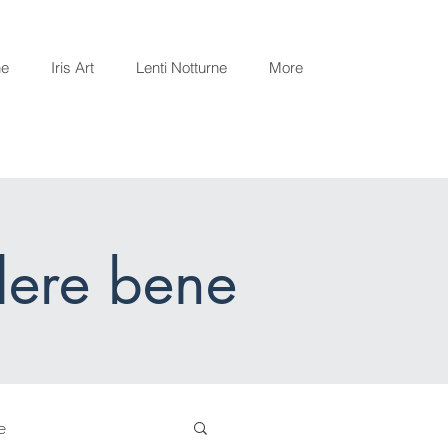
ne
Iris Art
Lenti Notturne
More
dere bene
e