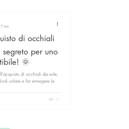
: 7 min
uisto di occhiali
l segreto per uno
stibile! 🌞
l'acquisto di occhiali da sole,
o look solare e far emergere la