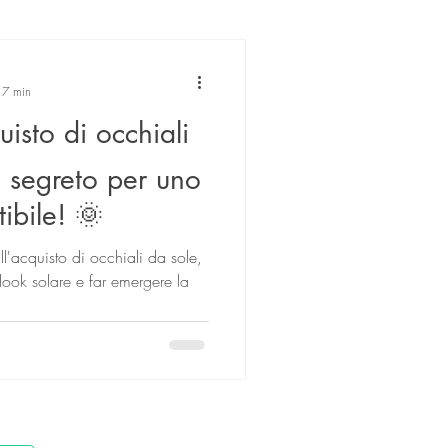
: 7 min
uisto di occhiali
l segreto per uno
stibile! 🌞
l'acquisto di occhiali da sole,
o look solare e far emergere la