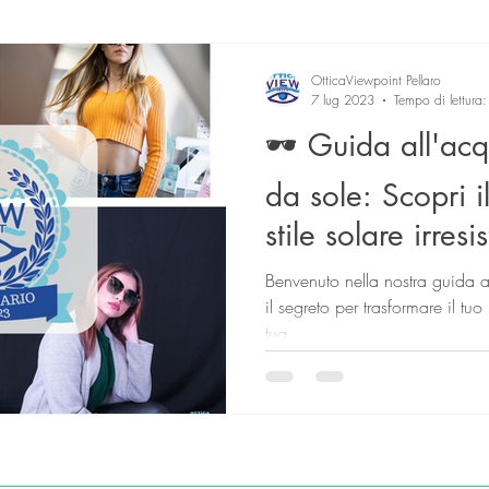
test
lenti a contatto
OtticaViewpoint Pellaro
7 lug 2023
Tempo di lettura
🕶️ Guida all'acq
da sole: Scopri i
stile solare irresi
Benvenuto nella nostra guida al
il segreto per trasformare il tu
tua...