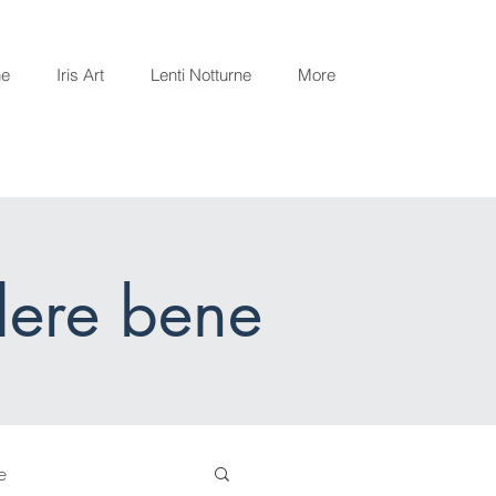
ne
Iris Art
Lenti Notturne
More
dere bene
e