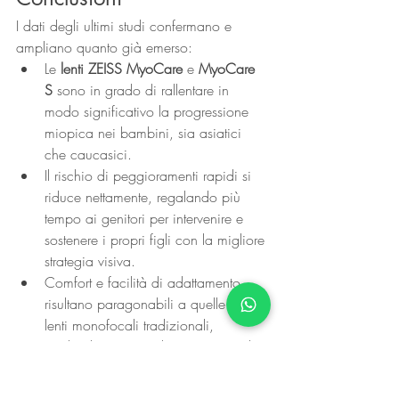
I dati degli ultimi studi confermano e 
ampliano quanto già emerso:
Le 
lenti ZEISS MyoCare
 e 
MyoCare 
S
 sono in grado di rallentare in 
modo significativo la progressione 
miopica nei bambini, sia asiatici 
che caucasici.
Il rischio di peggioramenti rapidi si 
riduce nettamente, regalando più 
tempo ai genitori per intervenire e 
sostenere i propri figli con la migliore 
strategia visiva.
Comfort e facilità di adattamento 
risultano paragonabili a quelle delle 
lenti monofocali tradizionali, 
rendendo questa soluzione non solo 
efficace ma anche molto ben 
accettata.