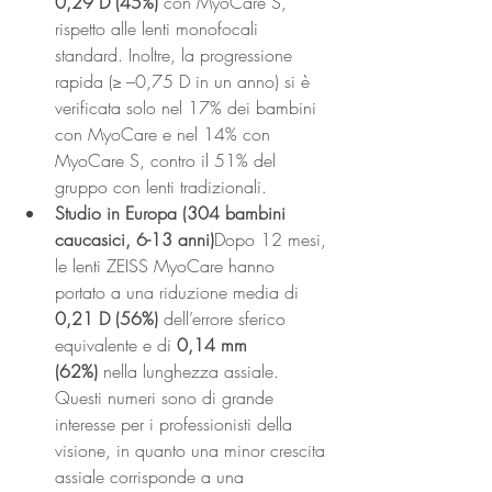
0,29 D (45%)
 con MyoCare S, 
rispetto alle lenti monofocali 
standard. Inoltre, la progressione 
rapida (≥ –0,75 D in un anno) si è 
verificata solo nel 17% dei bambini 
con MyoCare e nel 14% con 
MyoCare S, contro il 51% del 
gruppo con lenti tradizionali.
Studio in Europa (304 bambini 
caucasici, 6-13 anni)
Dopo 12 mesi, 
le lenti ZEISS MyoCare hanno 
portato a una riduzione media di 
0,21 D (56%)
 dell’errore sferico 
equivalente e di 
0,14 mm 
(62%)
 nella lunghezza assiale. 
Questi numeri sono di grande 
interesse per i professionisti della 
visione, in quanto una minor crescita 
assiale corrisponde a una 