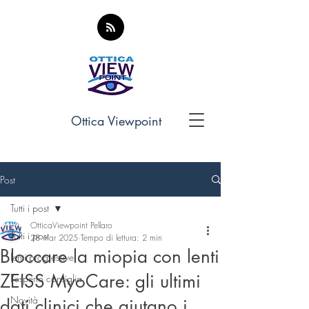
Ottica Viewpoint
Post
Tutti i post
OtticaViewpoint Pellaro
Tutti i post
28 mar 2025
Tempo di lettura: 2 min
Bloccare la miopia con lenti
lenti progressive
ZEISS MyoCare: gli ultimi
l'esperto consiglia
Novità
dati clinici che aiutano i