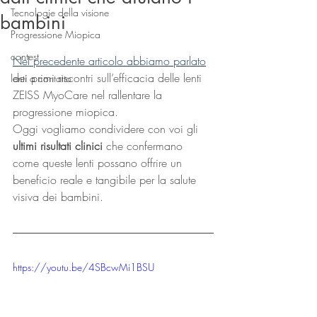
Tecnologie della visione
bambini
Progressione Miopica
contest
Nel precedente articolo abbiamo parlato
dei primi riscontri sull’efficacia delle lenti 
lenti a contatto
ZEISS MyoCare nel rallentare la 
progressione miopica. 
Oggi vogliamo condividere con voi gli 
ultimi risultati clinici
 che confermano 
come queste lenti possano offrire un 
beneficio reale e tangibile per la salute 
visiva dei bambini.
https://youtu.be/4SBcwMi1BSU