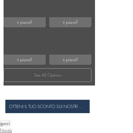
ti piace?
ti piace?
ti piace?
ti piace?
See All Options
OTTIENI IL TUO SCONTO SUI NOSTRI OCCHIALI DA SOLE
gucci
Novità