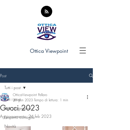
Ottica Viewpoint
Post
Tutti i post
OtticaViewpoint Pellaro
Tutti i post
20 gen 2023
Tempo di lettura: 1 min
Gucci 2023
lenti progressive
Aggiornamento:
24 feb 2023
l'esperto consiglia
Novità