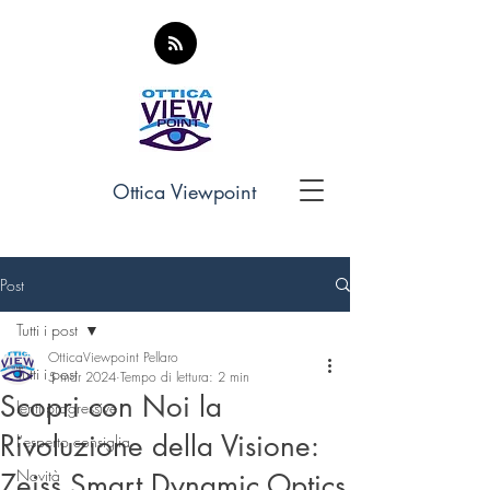
Ottica Viewpoint
Post
Tutti i post
OtticaViewpoint Pellaro
Tutti i post
5 mar 2024
Tempo di lettura: 2 min
Scopri con Noi la
lenti progressive
Rivoluzione della Visione:
l'esperto consiglia
Novità
Zeiss Smart Dynamic Optics