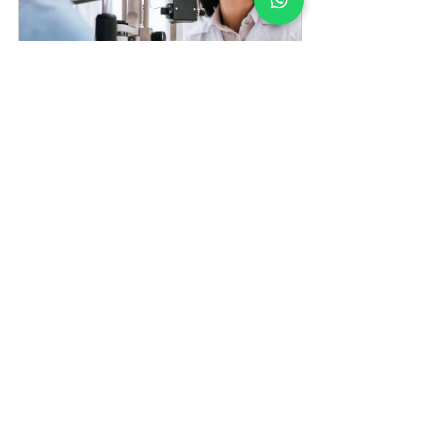
Vorrei verificare la mia visione
30
Prenota
Tecnologie della visione
lenti progressive
Post recenti
Mostra tutti