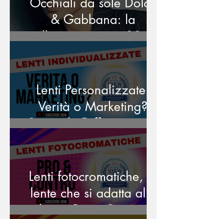
Occhiali da sole Dolce
& Gabbana: la
collezione estate 2025
ti aspetta da Ottica
Viewpoint a Reggio
Calabria 😎✨
Lenti Personalizzate:
Verità o Marketing?
Scopri la Differenza tra
Standard e Vera
Personalizzazione
Lenti fotocromatiche, la
lente che si adatta alla
luce : Pro e Contro,