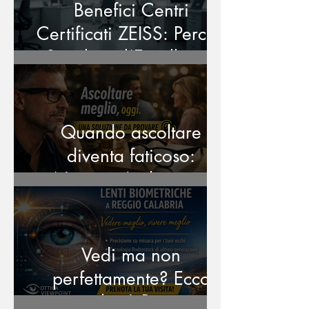
Benefici Centri
Certificati ZEISS: Perché
Scegliere l’Eccellenza
per la Tua Vista
Quando ascoltare
diventa faticoso:
Nuance Audio, una
soluzione moderna da
provare a Reggio
Calabria
Vedi ma non
perfettamente? Ecco
perché | Reggio