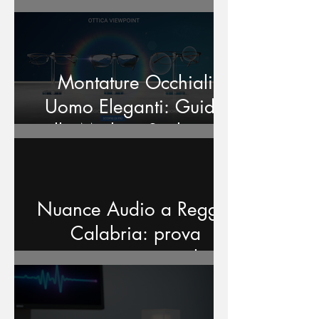
Strategie e Soluzioni
Montature Occhiali
Uomo Eleganti: Guida
alle Migliori Scelte per
la Vista
Nuance Audio a Reggio
Calabria: prova
gratuitamente gli
occhiali che aiutano a
sentire meglio