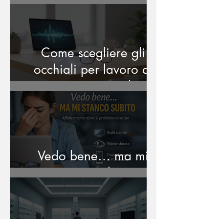
Come scegliere gli
occhiali per lavoro al
computer: guida
completa per una
visione ottimale
Vedo bene… ma mi
stanco subito