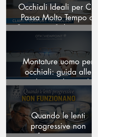
Occhiali Ideali per Chi
Passa Molto Tempo al
Computer: Soluzioni per
l’Affaticamento Digitale
Montature uomo per
occhiali: guida alle
migliori scelte per la
vista
Quando le lenti
progressive non
funzionano: