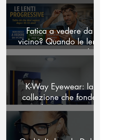
Calabria
Fatica a vedere da
vicino? Quando le lenti
progressive sono la
soluzione giusta a
Reggio Calabria
K-Way Eyewear: la
collezione che fonde
stile sportivo e
protezione visiva