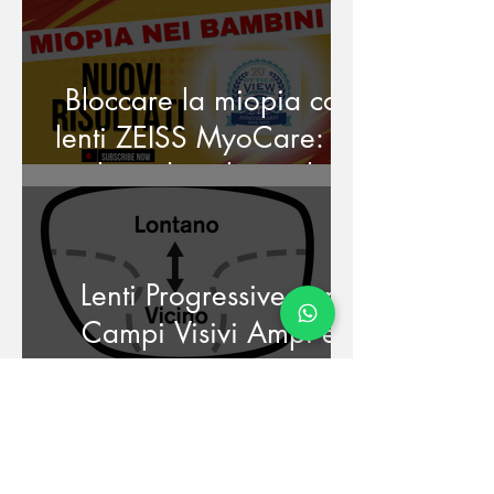
Consigli Utili
Bloccare la miopia con
lenti ZEISS MyoCare: gli
ultimi dati clinici che
aiutano i bambini
Lenti Progressive con
Campi Visivi Ampi e
Senza Distorsioni
Laterali: La Verità
Eccellenti Risultati nel