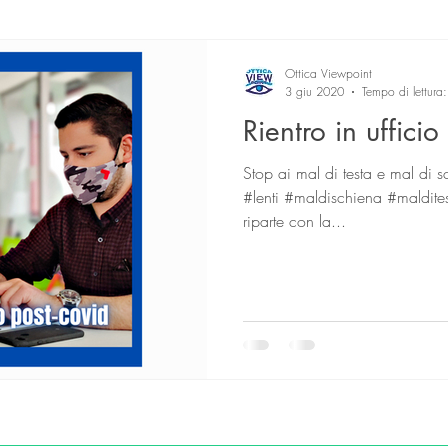
test
lenti a contatto
Ottica Viewpoint
3 giu 2020
Tempo di lettura
Rientro in ufficio
Stop ai mal di testa e mal di s
#lenti #maldischiena #maldites
riparte con la...