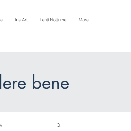
ne
Iris Art
Lenti Notturne
More
dere bene
e