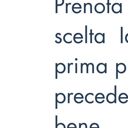
Prenota
scelta I
prima p
preceden
bene.