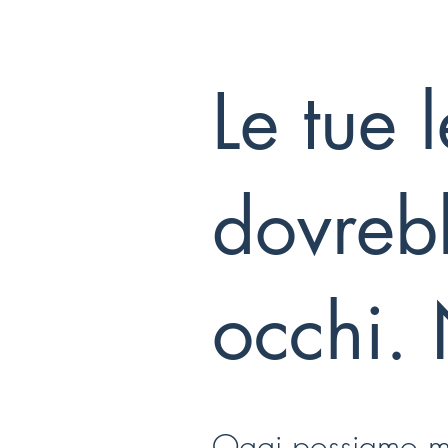
Le tue 
dovrebb
occhi. 
Oggi possiamo mis