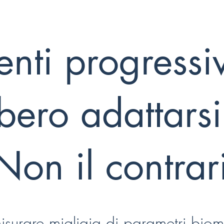
lenti progressi
ero adattarsi 
Non il contrar
urare migliaia di parametri biome