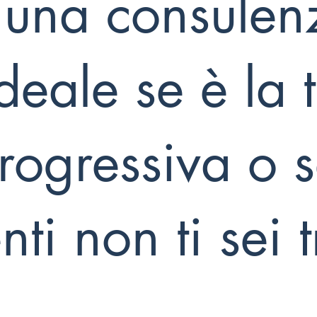
 una consulen
deale se è la 
rogressiva o s
ti non ti sei 