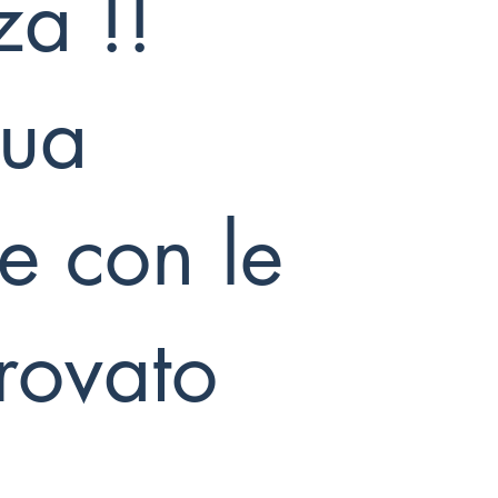
za !!
tua
e con le
trovato