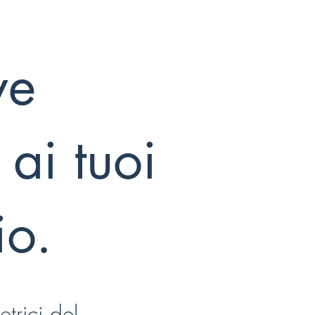
ve
ai tuoi
io.
trici del