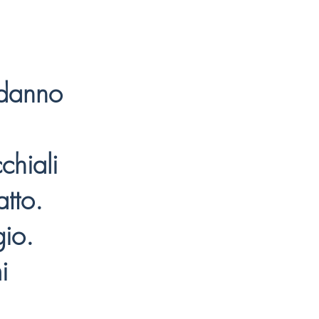
 danno
chiali
atto.
io.
i