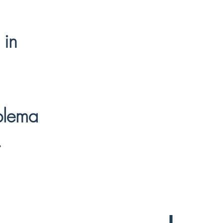
 in
blema
.