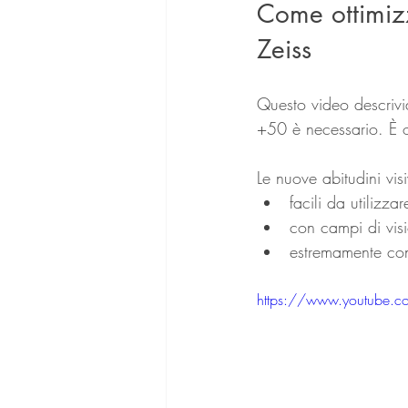
Come ottimizz
Zeiss
Questo video descrivia
+50 è necessario. È ob
Le nuove abitudini vis
facili da utilizzar
con campi di vis
estremamente conf
https://www.youtube.