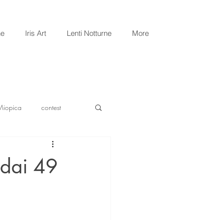
ne
Iris Art
Lenti Notturne
More
Miopica
contest
 dai 49