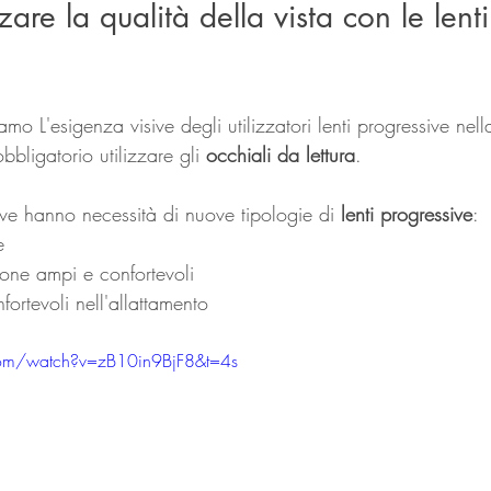
are la qualità della vista con le lent
mo L'esigenza visive degli utilizzatori lenti progressive nell
bligatorio utilizzare gli 
occhiali da lettura
.
ive hanno necessità di nuove tipologie di 
lenti progressive
:
e
ione ampi e confortevoli
ortevoli nell'allattamento
com/watch?v=zB10in9BjF8&t=4s