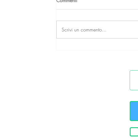
Commenti
Scrivi un commento...
Le esigenze Visive nel 2021
se hai 40-49 anni