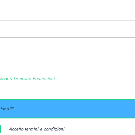
Le esigenze Visive nel 2021
Le e
se hai 30-39 anni
se h
Accetto termini e condizioni