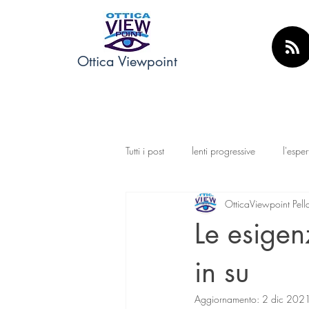
Ottica Viewpoint
Tutti i post
lenti progressive
l'espe
OtticaViewpoint Pell
lenti a contatto
Le esigen
in su
Aggiornamento:
2 dic 202