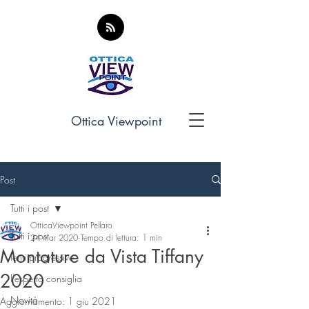
Ottica Viewpoint
Post
Tutti i post
OtticaViewpoint Pellaro
Tutti i post
24 mar 2020
Tempo di lettura: 1 min
Montature da Vista Tiffany
lenti progressive
2020
l'esperto consiglia
Novità
Aggiornamento:
1 giu 2021