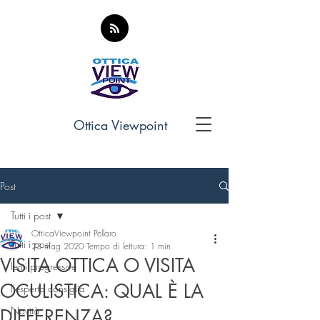
Ottica Viewpoint
Post
Tutti i post
OtticaViewpoint Pellaro
Tutti i post
23 mag 2020
Tempo di lettura: 1 min
VISITA OTTICA O VISITA
lenti progressive
OCULISTICA: QUAL È LA
l'esperto consiglia
Novità
DIFFERENZA?