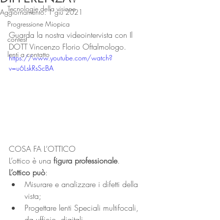
Tecnologie della visione
Aggiornamento:
1 giu 2021
Progressione Miopica
Guarda la nostra videointervista con Il 
contest
DOTT Vincenzo Florio Oftalmologo.
lenti a contatto
https://www.youtube.com/watch?
v=u6LskRsScBA
COSA FA L’OTTICO
L’ottico è una 
figura professionale
. 
L’ottico può
:
Misurare e analizzare i difetti della 
vista;
Progettare lenti Speciali multifocali, 
da ufficio, digitali