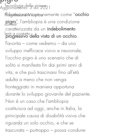
Tecnologie della visione
Aggiornamento:
3 dic 2021
Ribattezzata comunemente come “
occhio 
Progressione Miopica
pigro
”, l’ambliopia è una condizione 
contest
caratterizzata da un 
indebolimento 
lenti a contatto
progressivo della vista di un occhio
. 
Favorita – come vedremo – da uno 
sviluppo inefficace visivo e neuronale, 
l’occhio pigro è uno scenario che di 
solito si manifesta fin dai primi anni di 
vita, e che può trascinarsi fino all’età 
adulta a meno che non venga 
fronteggiato in maniera opportuna 
durante lo sviluppo giovanile del paziente.
Non è un caso che l’ambliopia 
costituisca ad oggi, anche in Italia, la 
principale causa di disabilità visiva che 
riguarda un solo occhio, e che se 
trascurata – purtroppo – possa condurre 