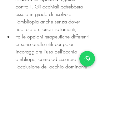
controlli. Gli occhiali potrebbero 
essere in grado di risolvere 
l’ambliopia anche senza dover 
ricorrere a ulteriori trattamenti;
tra le opzioni terapeutiche differenti 
ci sono quelle utili per poter 
incoraggiare l’uso dell’occhio 
ambliope, come ad esempio 
l’occlusione dell’occhio dominante 
con un cerotto opaco, direttamente 
sulla pelle sopra l’occhio dominante, 
in maniera tale che il bambino sia 
costretto ad usare l’alto. In 
alternativa, come già rammentato, 
potrebbe essere applicata una 
goccia di atropina al giorno o due 
volte alla settimana per offuscare 
temporaneamente la vista nell’occhio 