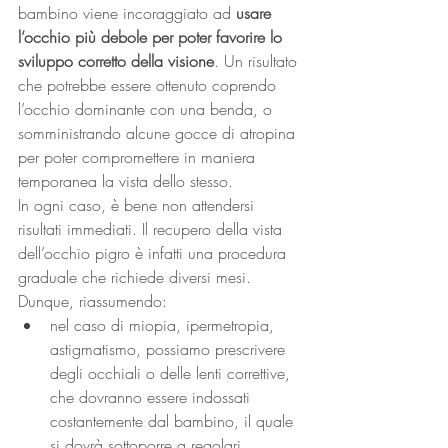
bambino viene incoraggiato ad 
usare 
l’occhio più debole per poter favorire lo 
sviluppo corretto della visione
. Un risultato 
che potrebbe essere ottenuto coprendo 
l’occhio dominante con una benda, o 
somministrando alcune gocce di atropina 
per poter compromettere in maniera 
temporanea la vista dello stesso.
In ogni caso, è bene non attendersi 
risultati immediati. Il recupero della vista 
dell’occhio pigro è infatti una procedura 
graduale che richiede diversi mesi.
Dunque, riassumendo:
nel caso di miopia, ipermetropia, 
astigmatismo, possiamo prescrivere 
degli occhiali o delle lenti correttive, 
che dovranno essere indossati 
costantemente dal bambino, il quale 
si dovrà sottoporre a regolari 