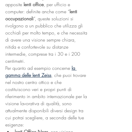
apposite 
lenti office
, per ufficio e 
computer: definite anche come “
lenti 
occupazionali
”, queste soluzioni si 
rivolgono a un pubblico che utilizza gli 
occhiali per molto tempo, e che necessita 
di avere una visione sempre chiara, 
nitida e confortevole su distanze 
intermedie, comprese tra i 30 e i 200 
centimetri.
Per quanto ad esempio concerne 
la 
gamma delle lenti Zeiss
, che puoi trovare 
nel nostro centro ottico e che 
costituiscono veri e propri punti di 
riferimento in ambito internazionale per la 
visione lavorativa di qualità, sono 
attualmente disponibili diversi design tra 
cui potrai scegliere, a seconda delle tue 
esigenze:
lenti Office Near
, con visione 