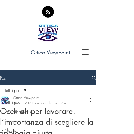
Ottica Viewpoint
Post
Tutti i post
Ottica Viewpoint
Tutti i post
19 dic 2020
Tempo di lettura: 2 min
Occhiali per lavorare,
lenti progressive
l’importanza di scegliere la
l'esperto consiglia
Novità
tipologia giusta