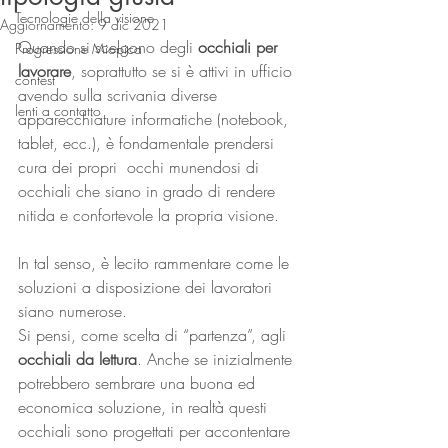
Tecnologie della visione
Aggiornamento:
9 dic 2021
Quando si scelgono degli 
occhiali per 
Progressione Miopica
lavorare
, soprattutto se si è attivi in ufficio 
contest
avendo sulla scrivania diverse 
lenti a contatto
apparecchiature informatiche (notebook, 
tablet, ecc.), è fondamentale prendersi 
cura dei propri  occhi munendosi di 
occhiali che siano in grado di rendere 
nitida e confortevole la propria visione.
In tal senso, è lecito rammentare come le 
soluzioni a disposizione dei lavoratori 
siano numerose.
Si pensi, come scelta di “partenza”, agli 
occhiali da lettura
. Anche se inizialmente 
potrebbero sembrare una buona ed 
economica soluzione, in realtà questi 
occhiali sono progettati per accontentare 