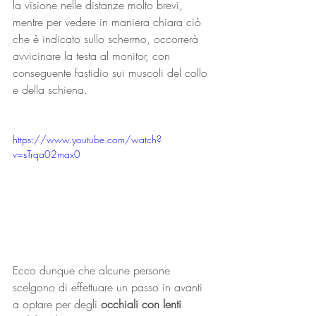
la visione nelle distanze molto brevi, 
mentre per vedere in maniera chiara ciò 
che è indicato sullo schermo, occorrerà 
avvicinare la testa al monitor, con 
conseguente fastidio sui muscoli del collo 
e della schiena.
https://www.youtube.com/watch?
v=sTrqa02max0
Ecco dunque che alcune persone 
scelgono di effettuare un passo in avanti 
a optare per degli 
occhiali con lenti 